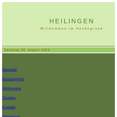
HEILINGEN
Willkommen im Hexengrund
Samstag 08. August 2026
Startseite
Heimatverein
Wirtsverein
Termine
Kontakt
Impressum